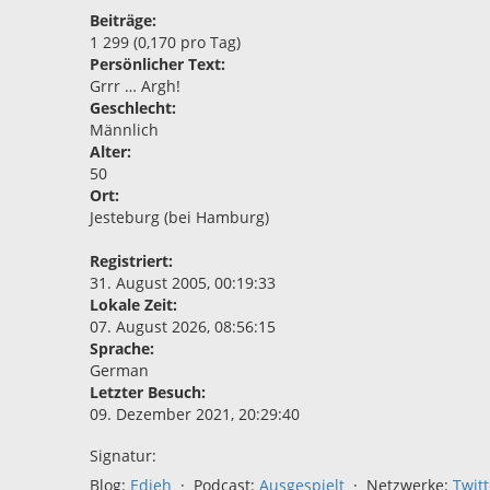
Beiträge:
1 299 (0,170 pro Tag)
Persönlicher Text:
Grrr … Argh!
Geschlecht:
Männlich
Alter:
50
Ort:
Jesteburg (bei Hamburg)
Registriert:
31. August 2005, 00:19:33
Lokale Zeit:
07. August 2026, 08:56:15
Sprache:
German
Letzter Besuch:
09. Dezember 2021, 20:29:40
Signatur:
Blog:
Edieh
· Podcast:
Ausgespielt
· Netzwerke:
Twitt