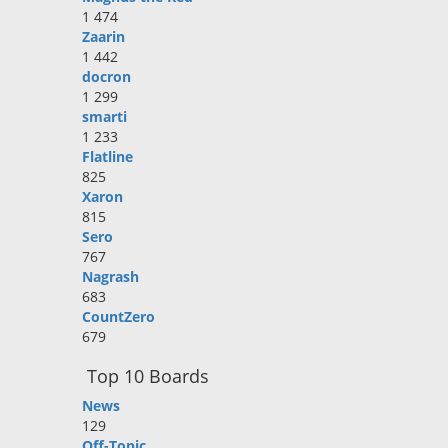
1 474
Zaarin
1 442
docron
1 299
smarti
1 233
Flatline
825
Xaron
815
Sero
767
Nagrash
683
CountZero
679
Top 10 Boards
News
129
Off-Topic