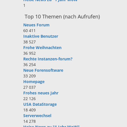
1
Top 10 Themen (nach Aufrufen)
Neues Forum
60 411
Inaktive Benutzer
38 527
Frohe Weihnachten
36 952
Rechte Instanzen-forum?
36 254
Neue Forensoftware
33 209
Homepage
27 037
Frohes neues Jahr
22 126
USA DataStorage
18 409
Serverwechsel
14 278
Heise News zu "1 Jahr WoW"