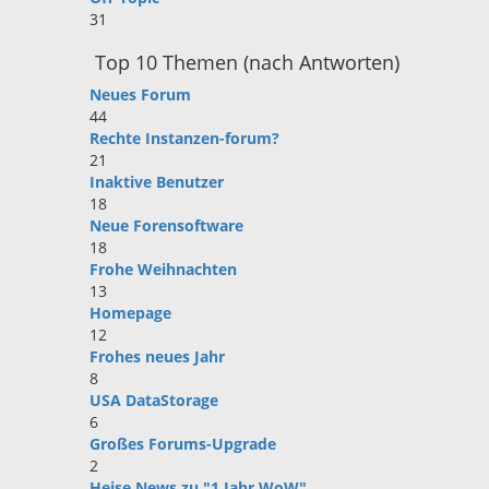
31
Top 10 Themen (nach Antworten)
Neues Forum
44
Rechte Instanzen-forum?
21
Inaktive Benutzer
18
Neue Forensoftware
18
Frohe Weihnachten
13
Homepage
12
Frohes neues Jahr
8
USA DataStorage
6
Großes Forums-Upgrade
2
Heise News zu "1 Jahr WoW"