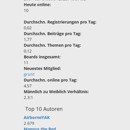
Heute online:
10
Durchschn. Registrierungen pro Tag:
0,02
Durchschn. Beiträge pro Tag:
1,77
Durchschn. Themen pro Tag:
0,12
Boards insgesamt:
11
Neuestes Mitglied:
grunt
Durchschn. online pro Tag:
4,57
Männlich zu Weiblich Verhältnis:
2.3:1
Top 10 Autoren
AirborneYAK
2 679
Magnus the Red