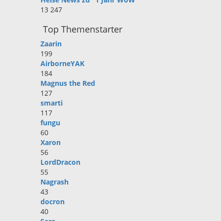
13 247
Top Themenstarter
Zaarin
199
AirborneYAK
184
Magnus the Red
127
smarti
117
fungu
60
Xaron
56
LordDracon
55
Nagrash
43
docron
40