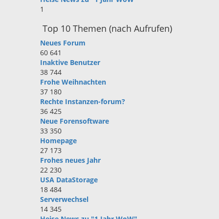
1
Top 10 Themen (nach Aufrufen)
Neues Forum
60 641
Inaktive Benutzer
38 744
Frohe Weihnachten
37 180
Rechte Instanzen-forum?
36 425
Neue Forensoftware
33 350
Homepage
27 173
Frohes neues Jahr
22 230
USA DataStorage
18 484
Serverwechsel
14 345
Heise News zu "1 Jahr WoW"