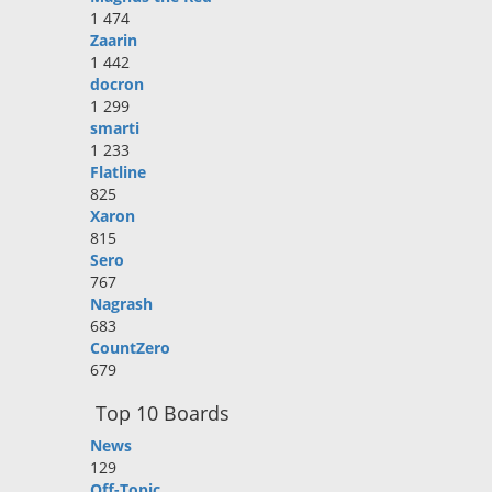
1 474
Zaarin
1 442
docron
1 299
smarti
1 233
Flatline
825
Xaron
815
Sero
767
Nagrash
683
CountZero
679
Top 10 Boards
News
129
Off-Topic