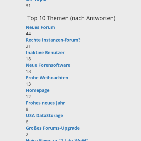
31
Top 10 Themen (nach Antworten)
Neues Forum
44
Rechte Instanzen-forum?
21
Inaktive Benutzer
18
Neue Forensoftware
18
Frohe Weihnachten
13
Homepage
12
Frohes neues Jahr
8
USA DataStorage
6
Großes Forums-Upgrade
2
Heise News zu "1 Jahr WoW"