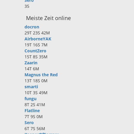
Sero
35
Meiste Zeit online
docron
29T 23S 42M
AirborneYAK
19T 16S 7M
CountZero
15T 8S 35M
Zaarin
14T 6M
Magnus the Red
13T 18S 0M
smarti
10T 3S 49M
fungu
8T 2S 41M
Flatline
7T 9S 0M
Sero
6T 7S 56M