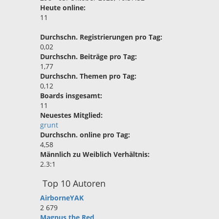
Heute online:
11
Durchschn. Registrierungen pro Tag:
0,02
Durchschn. Beiträge pro Tag:
1,77
Durchschn. Themen pro Tag:
0,12
Boards insgesamt:
11
Neuestes Mitglied:
grunt
Durchschn. online pro Tag:
4,58
Männlich zu Weiblich Verhältnis:
2.3:1
Top 10 Autoren
AirborneYAK
2 679
Magnus the Red