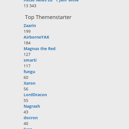
13 343
Top Themenstarter
Zaarin
199
AirborneYAK
184
Magnus the Red
127
smarti
117
fungu
60
Xaron
56
LordDracon
55
Nagrash
43
docron
40