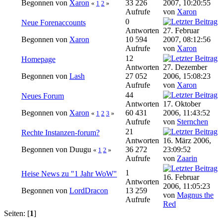
Begonnen von
Xaron
33 226
2007, 10:20:55
«
1
2
»
Aufrufe
von
Xaron
0
Neue Forenaccounts
Antworten
27. Februar
Begonnen von
Xaron
10 594
2007, 08:12:56
Aufrufe
von
Xaron
12
Homepage
Antworten
27. Dezember
Begonnen von
Lash
27 052
2006, 15:08:23
Aufrufe
von
Xaron
44
Neues Forum
Antworten
17. Oktober
Begonnen von
Xaron
60 431
2006, 11:43:52
«
1
2
3
»
Aufrufe
von
Sternchen
21
Rechte Instanzen-forum?
Antworten
16. März 2006,
Begonnen von Duugu
36 272
23:09:52
«
1
2
»
Aufrufe
von
Zaarin
1
Heise News zu "1 Jahr WoW"
16. Februar
Antworten
2006, 11:05:23
Begonnen von
LordDracon
13 259
von
Magnus the
Aufrufe
Red
Seiten: [
1
]