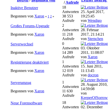
Betreff
/
Begonnen von
Letzter Beitrag
/
Aufrufe
18
Inaktive Benutzer
Antworten
25. April 2017,
Begonnen von
Xaron
38 553
19:25:45
«
1
2
»
Aufrufe
von
Wendigo
2
Großes Forums-Upgrade
Antworten
28. Februar
Begonnen von
Xaron
11 218
2017, 21:14:21
Aufrufe
von
Sternchen
0
Serverwechsel
Antworten
03. Oktober
Begonnen von
Xaron
14 289
2011, 11:08:07
Aufrufe
von
Xaron
1
Registrierung deaktiviert
Antworten
15. Juni 2011,
Begonnen von
Xaron
12 019
11:13:45
Aufrufe
von
docron
1
Serverumzug
28. August 2010,
Antworten
14:59:08
Begonnen von
Xaron
11 630
von
Aufrufe
KeeperOfSorrow
18
Neue Forensoftware
Antworten
02. Dezember